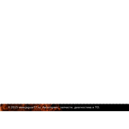
© 2015 www.jaguar77.ru. Автосервис, запчасти, диагностика и ТО.