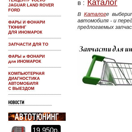
ТЕХЦЕНТР VOLVO
Каталог
в :
JAGUAR LAND ROVER
FORD
В
Каталог
е выбери
автомобиля - и пере
ФАРЫ И ФОНАРИ
предлогаемых запча
ТЮНИНГ
ДЛЯ ИНОМАРОК
ЗАПЧАСТИ ДЛЯ ТО
ФАРЫ и ФОНАРИ
для ИНОМАРОК
КОМПЬЮТЕРНАЯ
ДИАГНОСТИКА
АВТОМОБИЛЯ
С ВЫЕЗДОМ
19
950р.