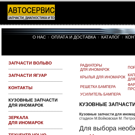
Все запчасти на
складе в Москве
ПО САО доставка
бесплатно
О НАС
ОПЛАТА И ДОСТАВКА
КАТАЛОГ
КОН
ЗАПЧАСТИ ВОЛЬВО
РАДИАТОРЫ
ПОР
ДЛЯ ИНОМАРОК
ЗАПЧАСТИ ЯГУАР
КА
КРЫЛЬЯ ДЛЯ ИНОМАРОК
ДЛ
ФА
РЕШЕТКА БАМПЕРА
КОНТАКТЫ
ПР
УСИЛИТЕЛЬ БАМПЕРА
КУЗОВНЫЕ ЗАПЧАСТИ
КУЗОВНЫЕ ЗАПЧАСТИ
ДЛЯ ИНОМАРОК
Кузовные запчасти для инома
ЗЕРКАЛА
стадион М.Войковская М. Петров
ДЛЯ ИНОМАРОК
Для выбора необ