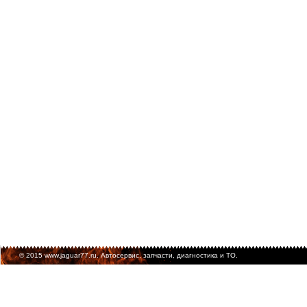
© 2015 www.jaguar77.ru. Автосервис, запчасти, диагностика и ТО.