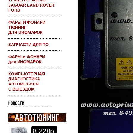
ТЕХЦЕНТР VOLVO
JAGUAR LAND ROVER
FORD
ФАРЫ И ФОНАРИ
ТЮНИНГ
ДЛЯ ИНОМАРОК
ЗАПЧАСТИ ДЛЯ ТО
ФАРЫ и ФОНАРИ
для ИНОМАРОК
КОМПЬЮТЕРНАЯ
ДИАГНОСТИКА
АВТОМОБИЛЯ
С ВЫЕЗДОМ
8
228р.