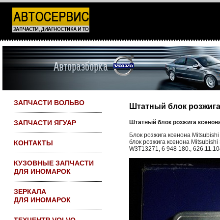
Все запчасти на
складе в Москве
ПО САО доставка
бесплатно
О НАС
ОПЛАТА И ДОСТАВКА
КАТАЛОГ
КОН
ЗАПЧАСТИ ВОЛЬВО
Штатный блок розжига
ЗАПЧАСТИ ЯГУАР
Штатный блок розжига ксенона
Блок розжига ксенона Mitsubishi
блок розжига ксенона Mitsubishi 
КОНТАКТЫ
W3T13271, 6 948 180., 626.11.10
КУЗОВНЫЕ ЗАПЧАСТИ
ДЛЯ ИНОМАРОК
ЗЕРКАЛА
ДЛЯ ИНОМАРОК