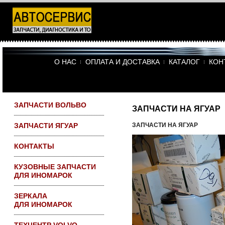
Все запчасти на
складе в Москве
ПО САО доставка
бесплатно
О НАС
ОПЛАТА И ДОСТАВКА
КАТАЛОГ
КОН
ЗАПЧАСТИ ВОЛЬВО
ЗАПЧАСТИ НА ЯГУАР
ЗАПЧАСТИ ЯГУАР
ЗАПЧАСТИ НА ЯГУАР
КОНТАКТЫ
КУЗОВНЫЕ ЗАПЧАСТИ
ДЛЯ ИНОМАРОК
ЗЕРКАЛА
ДЛЯ ИНОМАРОК