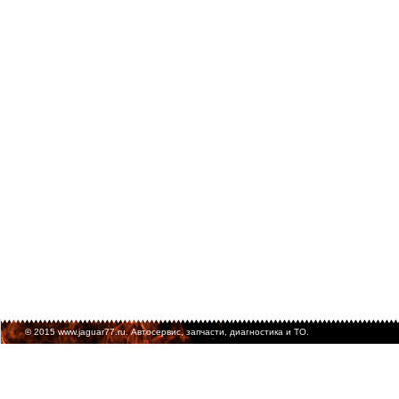
© 2015 www.jaguar77.ru. Автосервис, запчасти, диагностика и ТО.