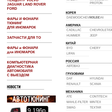
ТЕХЦЕНТР VOLVO
PROTON
JAGUAR LAND ROVER
FORD
КОРЕЯ
DAEWOO/CHEVROLET
HYUNDAI
ФАРЫ И ФОНАРИ
ТЮНИНГ
АМЕРИКА
ДЛЯ ИНОМАРОК
CADILLAC
CHEVROLET/G
HUMMER
JEEP
ЗАПЧАСТИ ДЛЯ ТО
КИТАЙ
ФАРЫ и ФОНАРИ
BYD
CHERY
для ИНОМАРОК
LIFAN
РОССИЯ
КОМПЬЮТЕРНАЯ
АВТОВАЗ
ДИАГНОСТИКА
АВТОМОБИЛЯ
ГРУЗОВИКИ
С ВЫЕЗДОМ
DAF
HYUNDAI
RENAULT
SCANIA
МЕХАНИКА
ATE
CONTITECH
MAHLE-FILTER
MINTEX
SWAG
TEXTAR
9
196р.