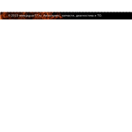
© 2015 www.jaguar77.ru. Автосервис, запчасти, диагностика и ТО.