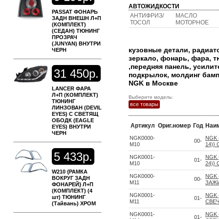
АВТОЖИДКОСТИ
PASSAT ФОНАРЬ
АНТИФРИЗ/
МАСЛО
ЗАДН ВНЕШН Л+П
ТОСОЛ
МОТОРНОЕ
(КОМПЛЕКТ)
(СЕДАН) ТЮНИНГ
ПРОЗРАЧ
(JUNYAN) ВНУТРИ
кузовные детали, радиато
ЧЕРН
зеркало, фонарь, фара, 
,передняя панель, усили
31
450р.
подкрылок, молдинг бампе
NGK в Москве
LANCER ФАРА
Л+П (КОМПЛЕКТ)
Выберите модель:
ТЮНИНГ
все товары
ЛИНЗОВАН (DEVIL
EYES) С СВЕТЯЩ
ОБОДК (EAGLE
Артикул
Ориг.номер
Год
Наи
EYES) ВНУТРИ
ЧЕРН
NGK0000-
NGK 
00-
M10
14)}
5
433р.
NGK0001-
NGK 
01-
M10
24)}
W210 {РАМКА
NGK0000-
NGK 
ВОКРУГ ЗАДН
00-
M11
ЗАЖ
ФОНАРЕЙ} Л+П
(КОМПЛЕКТ) (4
NGK0001-
NGK 
шт) ТЮНИНГ
01-
M11
СВЕ
(Тайвань) ХРОМ
NGK0001-
NGK 
01-