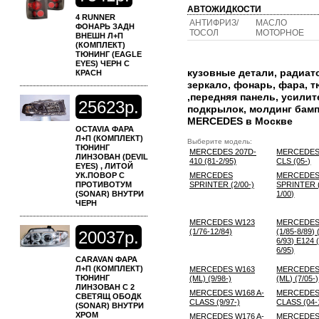
АВТОЖИДКОСТИ
4 RUNNER
АНТИФРИЗ/
МАСЛО
ФОНАРЬ ЗАДН
ТОСОЛ
МОТОРНОЕ
ВНЕШН Л+П
(КОМПЛЕКТ)
ТЮНИНГ (EAGLE
EYES) ЧЕРН С
кузовные детали, радиато
КРАСН
зеркало, фонарь, фара, 
,передняя панель, усили
25623р.
подкрылок, молдинг бампе
MERCEDES в Москве
OCTAVIA ФАРА
Л+П (КОМПЛЕКТ)
Выберите модель:
ТЮНИНГ
MERCEDES 207D-
MERCEDES
ЛИНЗОВАН (DEVIL
410 (81-2/95)
CLS (05-)
EYES) , ЛИТОЙ
УК.ПОВОР С
MERCEDES
MERCEDE
ПРОТИВОТУМ
SPRINTER (2/00-)
SPRINTER (
(SONAR) ВНУТРИ
1/00)
ЧЕРН
MERCEDES W123
MERCEDES
(1/76-12/84)
(1/85-8/89) 
20037р.
6/93) E124 
6/95)
CARAVAN ФАРА
Л+П (КОМПЛЕКТ)
MERCEDES W163
MERCEDES
ТЮНИНГ
(ML) (9/98-)
(ML) (7/05-)
ЛИНЗОВАН С 2
MERCEDES W168 A-
MERCEDES 
СВЕТЯЩ ОБОДК
CLASS (9/97-)
CLASS (04-
(SONAR) ВНУТРИ
ХРОМ
MERCEDES W176 A-
MERCEDES