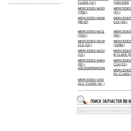
CLASS (12-)
(1/83-5/93)
MERCEDES W203
MERCEDES
(7/00-)
(07-)
MERCEDES W208
MERCEDES
(98-02)
CLK (03-)
MERCEDES W211
MERCEDES
(7/02-)
(09-)
MERCEDES W218
MERCEDES
CLS (10-)
(10/98-)
MERCEDES W222
MERCEDES
(13-)
B-CLASS (0
MERCEDES W463
MERCEDES
(92-)
CLA (13-)
GELENDEWAGEN
MERCEDES
GL-CLASS (
MERCEDES X253
GLC-CLASS (16- )