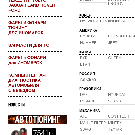
ТЕХЦЕНТР VOLVO
PROTON
JAGUAR LAND ROVER
FORD
КОРЕЯ
DAEWOO/CHEVROLET
HYUNDAI
ФАРЫ И ФОНАРИ
ТЮНИНГ
АМЕРИКА
ДЛЯ ИНОМАРОК
CADILLAC
CHEVROLET/G
HUMMER
JEEP
ЗАПЧАСТИ ДЛЯ ТО
КИТАЙ
ФАРЫ и ФОНАРИ
BYD
CHERY
для ИНОМАРОК
LIFAN
РОССИЯ
КОМПЬЮТЕРНАЯ
АВТОВАЗ
ДИАГНОСТИКА
АВТОМОБИЛЯ
ГРУЗОВИКИ
С ВЫЕЗДОМ
DAF
HYUNDAI
RENAULT
SCANIA
МЕХАНИКА
ATE
CONTITECH
MAHLE-FILTER
MINTEX
SWAG
TEXTAR
7541р.