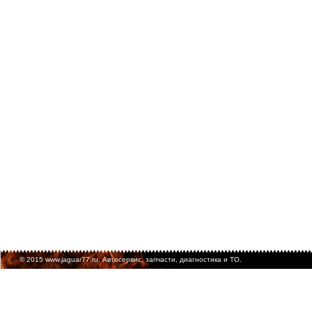
© 2015 www.jaguar77.ru. Автосервис, запчасти, диагностика и ТО.